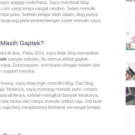
Hom
g saya anggap sederhana. Saya membuat blog
t.com yang isinya sangat
random
. Selain menulis
mpai puisi. Setelah belajar lebih dalam, blog punya
langsung pada perkembangan karier menulis saya.
 Masih Gaptek?
ul di atas. Pada 2014, saya tidak bisa menautkan
.com
sampai sebulan. Itu semua akibat gaptek.
t saya, Domosquare, membantu dengan telaten dan
im
support
mereka.
eong, saya tetap ingin memiliki blog. Dari blog,
saja. Mulanya, saya memang menulis puisi, cerpen,
pai akhirnya, setelah mengikuti banyak lokakarya,
ai serius dan hanya menulis artikel saja. Job buat
 saja bisa menjalaninya berbekal semangat belajar,