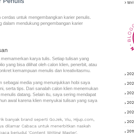
r Penulis
Wri
ah cerdas untuk mengembangkan karier penulis.
log dalam mendukung pengembangan karier
san
memamerkan karya tulis. Setiap tulisan yang
io yang bisa dilihat oleh calon klien, penerbit, atau
 konkret kemampuan menulis dan kreativitasmu.
20
om sebagai media yang menunjukkan hobi saya
20
ini, serta tips. Dari sanalah calon klien menemukan
20
menulis datang. Selain itu, saya sering mendapat
tahun awal karena klien menyukai tulisan yang saya
20
202
ik banyak brand seperti GoJek, Viu, Hijup.com,
20
aya dilamar Cabaca untuk menerbitkan naskah
201
aca berjudul 'Content Writing Master'.