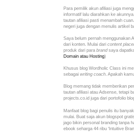
Para pemilik akun afiliasi juga me
informatif lalu diarahkan ke akunny
tautan afiliasi pasti menambah cua
negeri juga dengan menulis artikel b
Saya belum pernah menggunakan Ad
dari konten. Mulai dari
content plac
produk dari para
brand
saya dapatka
Domain atau Hosting
)
Khusus blog Wordholic Class ini 
sebagai
writing coach
. Apakah kamu 
Blog memang tidak memberikan pem
tautan afiliasi atau Adsense, tetapi 
projects.co.id juga dari portofolio blo
Manfaat blog bagi penulis itu bany
mulai. Buat saja akun blogspot grat
jago bikin personal branding tanpa ha
ebook seharga 44 ribu ‘Intuitive Bra