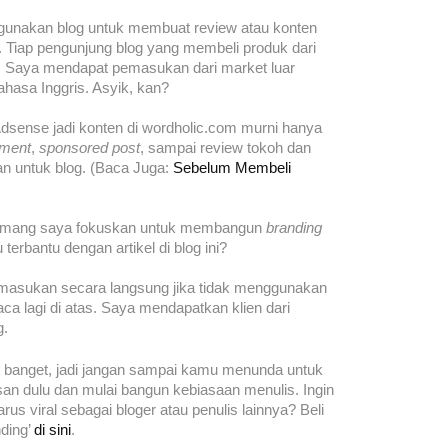
nggunakan blog untuk membuat review atau konten
a. Tiap pengunjung blog yang membeli produk dari
n. Saya mendapat pemasukan dari market luar
ahasa Inggris. Asyik, kan?
sense jadi konten di wordholic.com murni hanya
ement
,
sponsored post
, sampai review tokoh dan
n untuk blog. (Baca Juga:
Sebelum Membeli
memang saya fokuskan untuk membangun
branding
terbantu dengan artikel di blog ini?
asukan secara langsung jika tidak menggunakan
baca lagi di atas. Saya mendapatkan klien dari
g.
ak banget, jadi jangan sampai kamu menunda untuk
isan dulu dan mulai bangun kebiasaan menulis. Ingin
rus viral sebagai bloger atau penulis lainnya? Beli
nding’
di sini
.